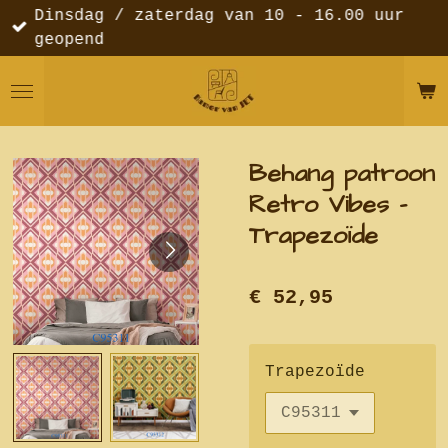
Dinsdag / zaterdag van 10 - 16.00 uur
Ga
geopend
direct
naar
de
hoofdinhoud
Behang patroon
Retro Vibes -
Trapezoïde
€ 52,95
Trapezoïde