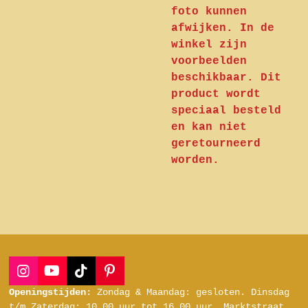
foto kunnen
afwijken. In de
winkel zijn
voorbeelden
beschikbaar. Dit
product wordt
speciaal besteld
en kan niet
geretourneerd
worden.
I
Y
T
P
n
o
i
i
Openingstijden:
Zondag & Maandag: gesloten.
Dinsdag
s
u
k
n
t/m Zaterdag:
10.00 uur tot 16.00 uur.
Marktstraat