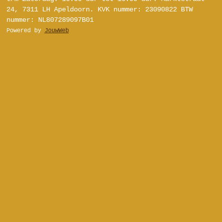
t
T
T
t
24, 7311 LH Apeldoorn.
KVK nummer: 23090822
BTW
a
u
o
e
nummer: NL807289097B01
g
b
k
r
Powered by
JouwWeb
r
e
e
a
s
m
t